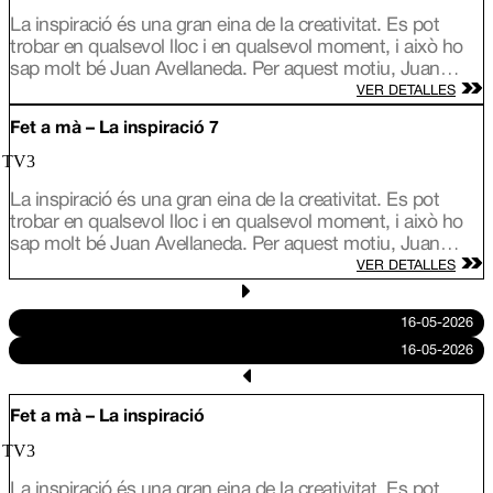
La inspiració és una gran eina de la creativitat. Es pot
trobar en qualsevol lloc i en qualsevol moment, i això ho
sap molt bé Juan Avellaneda. Per aquest motiu, Juan
viatja arreu de Catalunya per conèixer les fonts
VER DETALLES
d’inspiració de tres nous artesans i descobrim com
Fet a mà – La inspiració 7
s’inspira Lily Brick, una artista d’alçada amb murals arreu
del món; Ramón Monegal, un perfumista que defensa que
/ TV3
l’olor és comunicació i l’Àlex Añó, que treballa el vidre
La inspiració és una gran eina de la creativitat. Es pot
bufat amb formes únique.
trobar en qualsevol lloc i en qualsevol moment, i això ho
sap molt bé Juan Avellaneda. Per aquest motiu, Juan
viatja arreu de Catalunya per conèixer les fonts
VER DETALLES
d’inspiració de tres nous artesans i descobrim com
s’inspira Lily Brick, una artista d’alçada amb murals arreu
16-05-2026
del món; Ramón Monegal, un perfumista que defensa que
16-05-2026
l’olor és comunicació i l’Àlex Añó, que treballa el vidre
bufat amb formes únique.
Fet a mà – La inspiració
/ TV3
La inspiració és una gran eina de la creativitat. Es pot