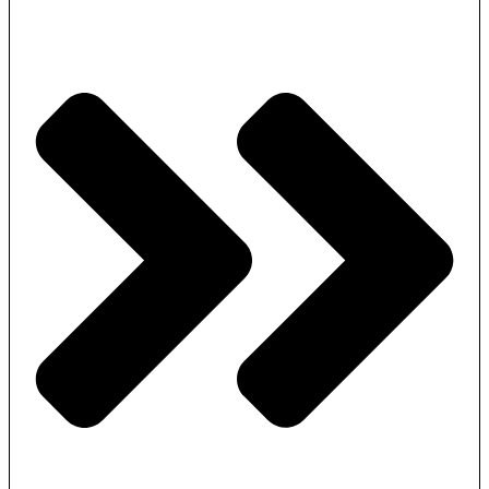
conèixer les fonts d’inspiració de tres nous artesans i descobrim com
s’inspira Lily Brick, una artista d’alçada amb murals arreu del món;
Ramón Monegal, un perfumista que defensa que l’olor és
comunicació i l’Àlex Añó, que treballa el vidre bufat amb formes
únique.