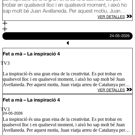
trobar en qualsevol lloc i en qualsevol moment, i això ho
sap molt bé Juan Avellaneda. Per aquest motiu, Juan
viatja arreu de Catalunya per conèixer les fonts
VER DETALLES
d’inspiració de tres nous artesans i descobrim com
s’inspira Lily Brick, una artista d’alçada amb murals arreu
del món; Ramón Monegal, un perfumista que defensa que
24-05-2026
l’olor és comunicació i l’Àlex Añó, que treballa el vidre
bufat amb formes únique.
Fet a mà – La inspiració 4
/ TV3
La inspiració és una gran eina de la creativitat. Es pot trobar en
qualsevol lloc i en qualsevol moment, i això ho sap molt bé Juan
Avellaneda. Per aquest motiu, Juan viatja arreu de Catalunya per
conèixer les fonts d’inspiració de tres nous artesans i descobrim com
VER DETALLES
s’inspira Lily Brick, una artista d’alçada amb murals arreu del món;
Ramón Monegal, un perfumista que defensa que l’olor és
Fet a mà – La inspiració 4
comunicació i l’Àlex Añó, que treballa el vidre bufat amb formes
/ TV3
únique.
24-05-2026
La inspiració és una gran eina de la creativitat. Es pot trobar en
qualsevol lloc i en qualsevol moment, i això ho sap molt bé Juan
Avellaneda. Per aquest motiu, Juan viatja arreu de Catalunya per