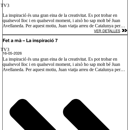
/ TV3
La inspiració és una gran eina de la creativitat. Es pot trobar en
qualsevol lloc i en qualsevol moment, i això ho sap molt bé Juan
Avellaneda. Per aquest motiu, Juan viatja arreu de Catalunya per
conèixer les fonts d’inspiració de tres nous artesans i descobrim com
VER DETALLES
s’inspira Lily Brick, una artista d’alçada amb murals arreu del món;
Ramón Monegal, un perfumista que defensa que l’olor és
Fet a mà – La inspiració 7
comunicació i l’Àlex Añó, que treballa el vidre bufat amb formes
/ TV3
únique.
16-05-2026
La inspiració és una gran eina de la creativitat. Es pot trobar en
qualsevol lloc i en qualsevol moment, i això ho sap molt bé Juan
Avellaneda. Per aquest motiu, Juan viatja arreu de Catalunya per
conèixer les fonts d’inspiració de tres nous artesans i descobrim com
s’inspira Lily Brick, una artista d’alçada amb murals arreu del món;
Ramón Monegal, un perfumista que defensa que l’olor és
comunicació i l’Àlex Añó, que treballa el vidre bufat amb formes
únique.