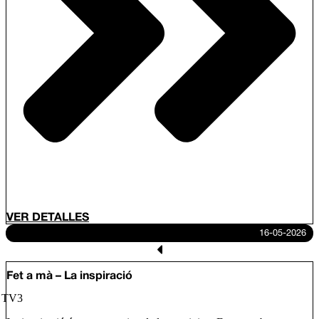
VER DETALLES
16-05-2026
Fet a mà – La inspiració
/ TV3