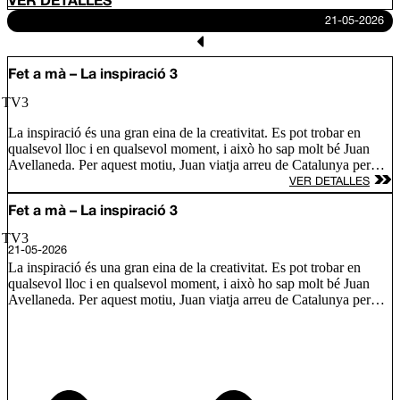
VER DETALLES
21-05-2026
Fet a mà – La inspiració 3
/ TV3
La inspiració és una gran eina de la creativitat. Es pot trobar en
qualsevol lloc i en qualsevol moment, i això ho sap molt bé Juan
Avellaneda. Per aquest motiu, Juan viatja arreu de Catalunya per
conèixer les fonts d’inspiració de tres nous artesans i descobrim com
VER DETALLES
s’inspira Lily Brick, una artista d’alçada amb murals arreu del món;
Ramón Monegal, un perfumista que defensa que l’olor és
Fet a mà – La inspiració 3
comunicació i l’Àlex Añó, que treballa el vidre bufat amb formes
/ TV3
únique.
21-05-2026
La inspiració és una gran eina de la creativitat. Es pot trobar en
qualsevol lloc i en qualsevol moment, i això ho sap molt bé Juan
Avellaneda. Per aquest motiu, Juan viatja arreu de Catalunya per
conèixer les fonts d’inspiració de tres nous artesans i descobrim com
s’inspira Lily Brick, una artista d’alçada amb murals arreu del món;
Ramón Monegal, un perfumista que defensa que l’olor és
comunicació i l’Àlex Añó, que treballa el vidre bufat amb formes
únique.