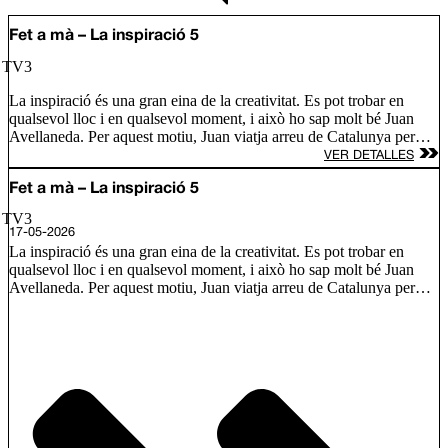
Fet a mà – La inspiració 5
/ TV3
La inspiració és una gran eina de la creativitat. Es pot trobar en
qualsevol lloc i en qualsevol moment, i això ho sap molt bé Juan
Avellaneda. Per aquest motiu, Juan viatja arreu de Catalunya per
conèixer les fonts d’inspiració de tres nous artesans i descobrim com
VER DETALLES
s’inspira Lily Brick, una artista d’alçada amb murals arreu del món;
Ramón Monegal, un perfumista que defensa que l’olor és
Fet a mà – La inspiració 5
comunicació i l’Àlex Añó, que treballa el vidre bufat amb formes
/ TV3
únique.
17-05-2026
La inspiració és una gran eina de la creativitat. Es pot trobar en
qualsevol lloc i en qualsevol moment, i això ho sap molt bé Juan
Avellaneda. Per aquest motiu, Juan viatja arreu de Catalunya per
conèixer les fonts d’inspiració de tres nous artesans i descobrim com
s’inspira Lily Brick, una artista d’alçada amb murals arreu del món;
Ramón Monegal, un perfumista que defensa que l’olor és
comunicació i l’Àlex Añó, que treballa el vidre bufat amb formes
únique.