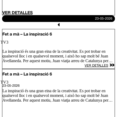
VER DETALLES
23-05-2026
Fet a mà – La inspiració 6
/ TV3
La inspiració és una gran eina de la creativitat. Es pot trobar en
qualsevol lloc i en qualsevol moment, i això ho sap molt bé Juan
Avellaneda. Per aquest motiu, Juan viatja arreu de Catalunya per
conèixer les fonts d’inspiració de tres nous artesans i descobrim com
VER DETALLES
s’inspira Lily Brick, una artista d’alçada amb murals arreu del món;
Ramón Monegal, un perfumista que defensa que l’olor és
Fet a mà – La inspiració 6
comunicació i l’Àlex Añó, que treballa el vidre bufat amb formes
/ TV3
únique.
23-05-2026
La inspiració és una gran eina de la creativitat. Es pot trobar en
qualsevol lloc i en qualsevol moment, i això ho sap molt bé Juan
Avellaneda. Per aquest motiu, Juan viatja arreu de Catalunya per
conèixer les fonts d’inspiració de tres nous artesans i descobrim com
s’inspira Lily Brick, una artista d’alçada amb murals arreu del món;
Ramón Monegal, un perfumista que defensa que l’olor és