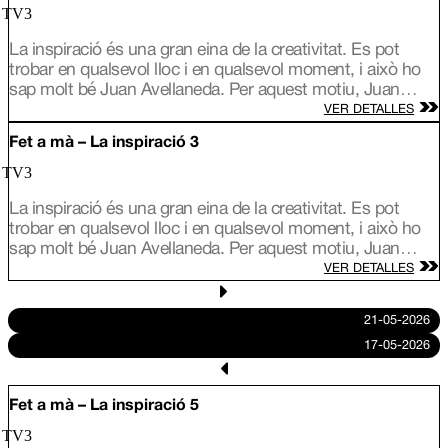
/ TV3
La inspiració és una gran eina de la creativitat. Es pot
trobar en qualsevol lloc i en qualsevol moment, i això ho
sap molt bé Juan Avellaneda. Per aquest motiu, Juan
viatja arreu de Catalunya per conèixer les fonts
VER DETALLES
d’inspiració de tres nous artesans i descobrim com
Fet a mà – La inspiració 3
s’inspira Lily Brick, una artista d’alçada amb murals arreu
del món; Ramón Monegal, un perfumista que defensa que
/ TV3
l’olor és comunicació i l’Àlex Añó, que treballa el vidre
La inspiració és una gran eina de la creativitat. Es pot
bufat amb formes únique.
trobar en qualsevol lloc i en qualsevol moment, i això ho
sap molt bé Juan Avellaneda. Per aquest motiu, Juan
viatja arreu de Catalunya per conèixer les fonts
VER DETALLES
d’inspiració de tres nous artesans i descobrim com
s’inspira Lily Brick, una artista d’alçada amb murals arreu
21-05-2026
del món; Ramón Monegal, un perfumista que defensa que
17-05-2026
l’olor és comunicació i l’Àlex Añó, que treballa el vidre
bufat amb formes únique.
Fet a mà – La inspiració 5
/ TV3