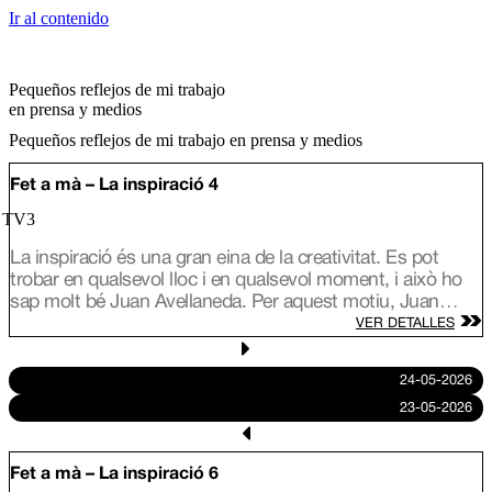
Ir al contenido
Pequeños reflejos de mi trabajo
en prensa y medios
Pequeños reflejos de mi trabajo en prensa y medios
Fet a mà – La inspiració 4
/ TV3
La inspiració és una gran eina de la creativitat. Es pot
trobar en qualsevol lloc i en qualsevol moment, i això ho
sap molt bé Juan Avellaneda. Per aquest motiu, Juan
viatja arreu de Catalunya per conèixer les fonts
VER DETALLES
d’inspiració de tres nous artesans i descobrim com
s’inspira Lily Brick, una artista d’alçada amb murals arreu
24-05-2026
del món; Ramón Monegal, un perfumista que defensa que
23-05-2026
l’olor és comunicació i l’Àlex Añó, que treballa el vidre
bufat amb formes únique.
Fet a mà – La inspiració 6