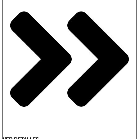
comunicació i l’Àlex Añó, que treballa el vidre bufat amb formes
únique.