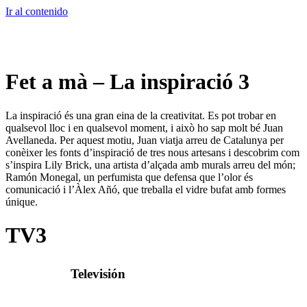
Ir al contenido
Fet a mà – La inspiració 3
La inspiració és una gran eina de la creativitat. Es pot trobar en
qualsevol lloc i en qualsevol moment, i això ho sap molt bé Juan
Avellaneda. Per aquest motiu, Juan viatja arreu de Catalunya per
conèixer les fonts d’inspiració de tres nous artesans i descobrim com
s’inspira Lily Brick, una artista d’alçada amb murals arreu del món;
Ramón Monegal, un perfumista que defensa que l’olor és
comunicació i l’Àlex Añó, que treballa el vidre bufat amb formes
únique.
TV3
Televisión