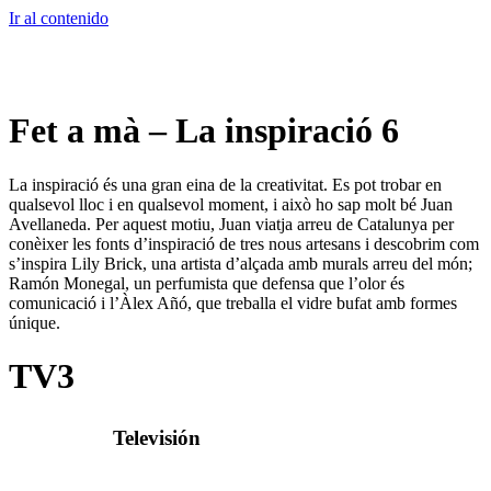
Ir al contenido
Fet a mà – La inspiració 6
La inspiració és una gran eina de la creativitat. Es pot trobar en
qualsevol lloc i en qualsevol moment, i això ho sap molt bé Juan
Avellaneda. Per aquest motiu, Juan viatja arreu de Catalunya per
conèixer les fonts d’inspiració de tres nous artesans i descobrim com
s’inspira Lily Brick, una artista d’alçada amb murals arreu del món;
Ramón Monegal, un perfumista que defensa que l’olor és
comunicació i l’Àlex Añó, que treballa el vidre bufat amb formes
únique.
TV3
Televisión