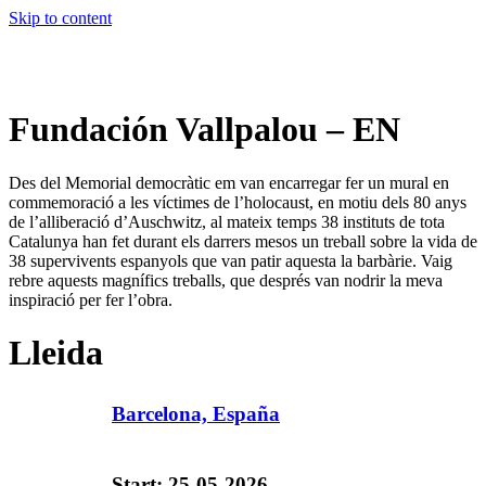
Skip to content
Fundación Vallpalou – EN
Des del Memorial democràtic em van encarregar fer un mural en
commemoració a les víctimes de l’holocaust, en motiu dels 80 anys
de l’alliberació d’Auschwitz, al mateix temps 38 instituts de tota
Catalunya han fet durant els darrers mesos un treball sobre la vida de
38 supervivents espanyols que van patir aquesta la barbàrie. Vaig
rebre aquests magnífics treballs, que després van nodrir la meva
inspiració per fer l’obra.
Lleida
Barcelona, España
Start: 25-05-2026