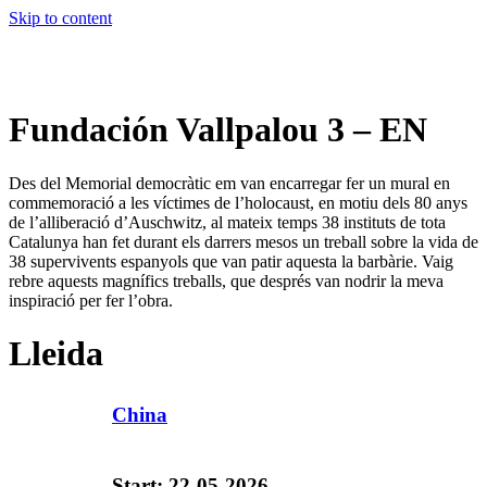
Skip to content
Fundación Vallpalou 3 – EN
Des del Memorial democràtic em van encarregar fer un mural en
commemoració a les víctimes de l’holocaust, en motiu dels 80 anys
de l’alliberació d’Auschwitz, al mateix temps 38 instituts de tota
Catalunya han fet durant els darrers mesos un treball sobre la vida de
38 supervivents espanyols que van patir aquesta la barbàrie. Vaig
rebre aquests magnífics treballs, que després van nodrir la meva
inspiració per fer l’obra.
Lleida
China
Start: 22-05-2026