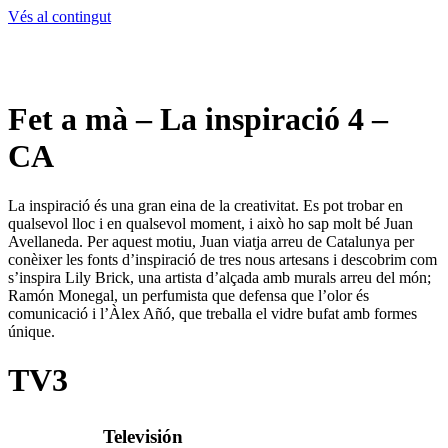
Vés al contingut
Fet a mà – La inspiració 4 –
CA
La inspiració és una gran eina de la creativitat. Es pot trobar en
qualsevol lloc i en qualsevol moment, i això ho sap molt bé Juan
Avellaneda. Per aquest motiu, Juan viatja arreu de Catalunya per
conèixer les fonts d’inspiració de tres nous artesans i descobrim com
s’inspira Lily Brick, una artista d’alçada amb murals arreu del món;
Ramón Monegal, un perfumista que defensa que l’olor és
comunicació i l’Àlex Añó, que treballa el vidre bufat amb formes
únique.
TV3
Televisión